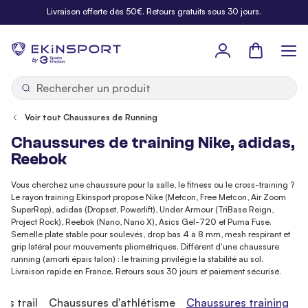
Allez au contenu
Livraison offerte dès 50€. Retours gratuits sous 30 jours.
Panier
b
y
Voir tout Chaussures de Running
Chaussures de training Nike, adidas,
Reebok
Vous cherchez une chaussure pour la salle, le fitness ou le cross-training ?
Le rayon training Ekinsport propose Nike (Metcon, Free Metcon, Air Zoom
SuperRep), adidas (Dropset, Powerlift), Under Armour (TriBase Reign,
Project Rock), Reebok (Nano, Nano X), Asics Gel-720 et Puma Fuse.
Semelle plate stable pour soulevés, drop bas 4 à 8 mm, mesh respirant et
grip latéral pour mouvements pliométriques. Différent d'une chaussure
running (amorti épais talon) : le training privilégie la stabilité au sol.
Livraison rapide en France. Retours sous 30 jours et paiement sécurisé.
es trail
Chaussures d'athlétisme
Chaussures training