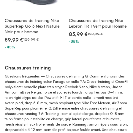
Chaussures de training Nike
Chaussures de training Nike
SuperRep Go 3 Next Nature
Lebron TR 1 Vert pour Homme
Noir pour homme
83,99 €
129,99 €
59,99 €
109,99 €
-35%
-45%
Chaussures training
Questions fréquentes — Chaussures de training Q: Comment choisir des
chaussures de training selon l'usage en salle ? A: Cross-training et CrossFit
polyvalent : semelle plate stable type Reebok Nano, Nike Metcon, Under
Armour TriBase Reign. Force et soulevés lourds : drop très bas 0-4 mm,
talon rigide type adidas Powerlift. HIIT et cardio salle : amorti modéré
avant-pied, drop 6-8 mm, mesh respirant type Nike Free Metcon, Air Zoom
SuperRep pour pliométrie. Q: Différence entre chaussures de training et
chaussures running ? A: Training : semelle plate large, drop bas 0-8 mm,
talon ferme pour stabilité en charge, grip latéral pour fentes et burpees,
mesh résistant aux frottements de corde. Running : amorti épais sous talon,
drop variable 4-12 mm, semelle profilée pour foulée avant. Une chaussure