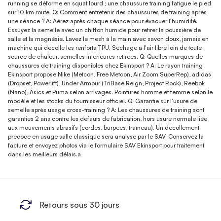
running se déforme en squat lourd ; une chaussure training fatigue le pied
sur 10 km route. Q: Comment entretenir des chaussures de training après
une séance ? A: Aérez après chaque séance pour évacuer l'humidité.
Essuyez la semelle avec un chiffon humide pour retirer la poussière de
salle et la magnésie. Lavez le mesh à la main avec savon doux, jamais en
machine qui décolle les renforts TPU. Séchage à l'air libre loin de toute
source de chaleur, semelles intérieures retirées. Q: Quelles marques de
chaussures de training disponibles chez Ekinsport ? A: Le rayon training
Ekinsport propose Nike (Metcon, Free Metcon, Air Zoom SuperRep), adidas
(Dropset, Powerlift), Under Armour (TriBase Reign, Project Rock), Reebok
(Nano), Asics et Puma selon arrivages. Pointures homme et femme selon le
modèle et les stocks du fournisseur officiel. Q: Garantie sur l'usure de
semelle après usage cross-training ? A: Les chaussures de training sont
garanties 2 ans contre les défauts de fabrication, hors usure normale liée
aux mouvements abrasifs (cordes, burpees, traîneau). Un décollement
précoce en usage salle classique sera analysé par le SAV. Conservez la
facture et envoyez photos via le formulaire SAV Ekinsport pour traitement
dans les meilleurs délais.a
Retours sous 30 jours