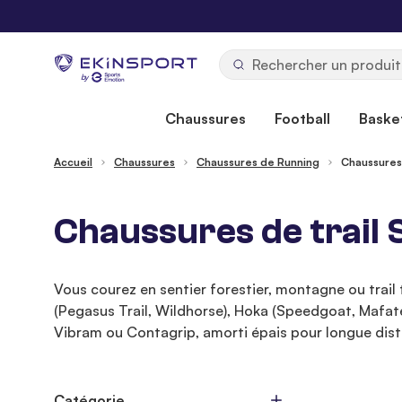
Allez au contenu
b
y
Chaussures
Football
Basket
Accueil
Chaussures
Chaussures de Running
Chaussures 
Chaussures de trail 
Vous courez en sentier forestier, montagne ou trail
(Pegasus Trail, Wildhorse), Hoka (Speedgoat, Mafat
Vibram ou Contagrip, amorti épais pour longue dista
Catégorie