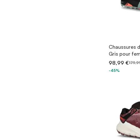
Chaussures de
Gris pour f
98,99 €
179,9
-45%