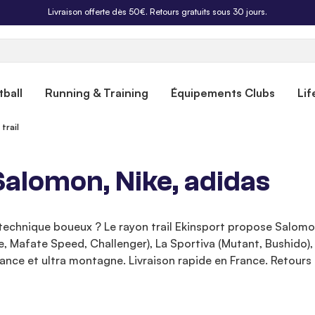
Livraison offerte dès 50€. Retours gratuits sous 30 jours.
ball
Running & Training
Équipements Clubs
Lif
trail
Salomon, Nike, adidas
 technique boueux ? Le rayon trail Ekinsport propose Salomo
e, Mafate Speed, Challenger), La Sportiva (Mutant, Bushido)
nce et ultra montagne. Livraison rapide en France. Retours 