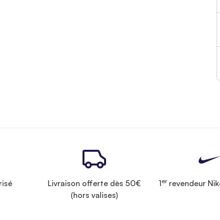
er
risé
Livraison offerte dès 50€
1
revendeur Nik
(hors valises)