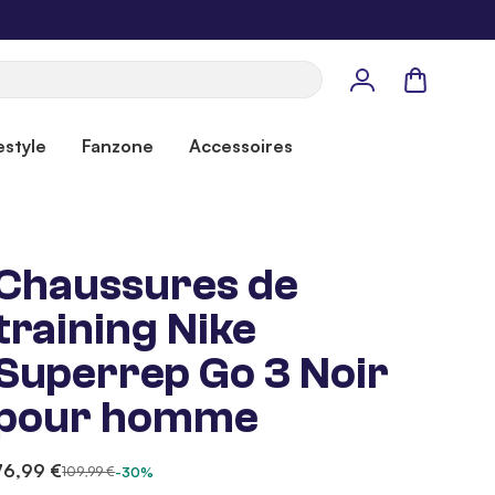
Panier
estyle
Fanzone
Accessoires
Chaussures de
training Nike
Superrep Go 3 Noir
pour homme
76,99 €
109,99 €
-30%