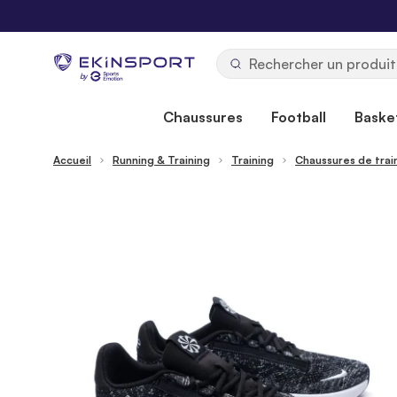
Allez au contenu
b
y
Chaussures
Football
Basket
Accueil
Running & Training
Training
Chaussures de trai