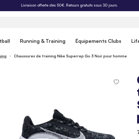
Livraison offerte dès 50€. Retours gratuits sous 30 jours.
ball
Running & Training
Équipements Clubs
Lif
ning
Chaussures de training Nike Superrep Go 3 Noir pour homme