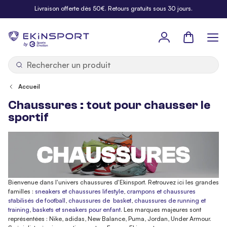
Allez au contenu
Livraison offerte dès 50€. Retours gratuits sous 30 jours.
Panier
b
y
Accueil
Chaussures : tout pour chausser le
sportif
Bienvenue dans l'univers chaussures d'Ekinsport. Retrouvez ici les grandes
familles :
sneakers et chaussures lifestyle
,
crampons et chaussures
stabilisés de football
,
chaussures de basket
,
chaussures de running et
training
,
baskets et sneakers pour enfant
. Les marques majeures sont
représentées : Nike, adidas, New Balance, Puma, Jordan, Under Armour.