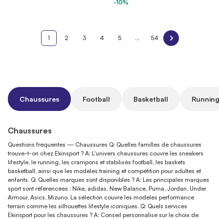
-10%
1
2
3
4
5
...
54
Chaussures
Football
Basketball
Running
Chaussures
Questions fréquentes — Chaussures Q: Quelles familles de chaussures
trouve-t-on chez Ekinsport ? A: L'univers chaussures couvre les sneakers
lifestyle, le running, les crampons et stabilisés football, les baskets
basketball, ainsi que les modèles training et compétition pour adultes et
enfants. Q: Quelles marques sont disponibles ? A: Les principales marques
sport sont référencées : Nike, adidas, New Balance, Puma, Jordan, Under
Armour, Asics, Mizuno. La sélection couvre les modèles performance
terrain comme les silhouettes lifestyle iconiques. Q: Quels services
Ekinsport pour les chaussures ? A: Conseil personnalisé sur le choix de