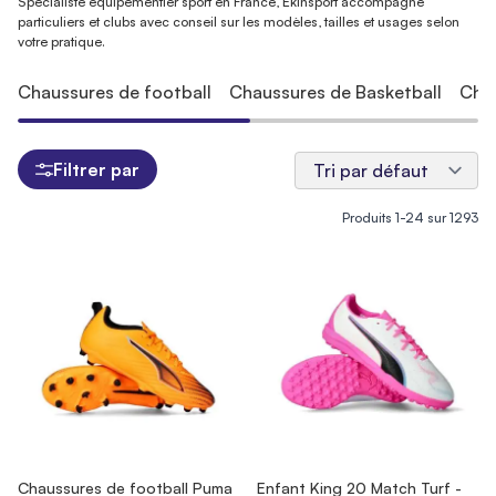
Spécialiste équipementier sport en France, Ekinsport accompagne
particuliers et clubs avec conseil sur les modèles, tailles et usages selon
votre pratique.
Chaussures de football
Chaussures de Basketball
Cha
Filtrer par
Produits
1
-
24
sur
1293
Chaussures de football Puma
Enfant King 20 Match Turf -