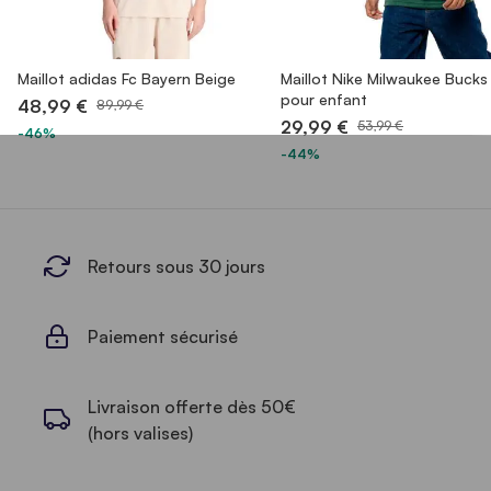
Maillot adidas Fc Bayern Beige
Maillot Nike Milwaukee Bucks
pour enfant
48,99 €
89,99 €
29,99 €
53,99 €
-46%
-44%
Retours sous 30 jours
Paiement sécurisé
Livraison offerte dès 50€
(hors valises)