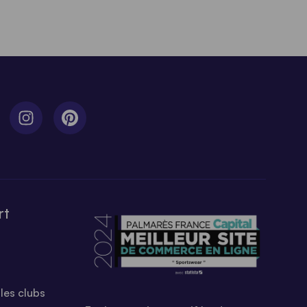
rt
les clubs