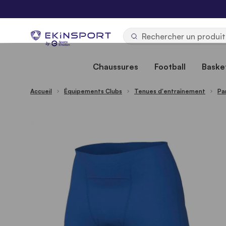
Allez au contenu
b
y
Chaussures
Football
Basket
Accueil
Équipements Clubs
Tenues d'entraînement
Pa