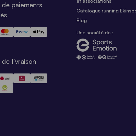
et associations
 de paiements
Catalogue running Ekinsp
sés
Blog
Une société de :
de livraison