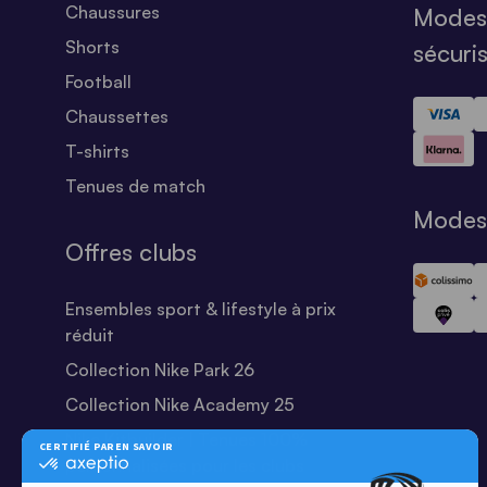
Chaussures
Modes
Shorts
sécuri
Football
Chaussettes
T-shirts
Tenues de match
Modes 
Offres clubs
Ensembles sport & lifestyle à prix
réduit
Collection Nike Park 26
Collection Nike Academy 25
Nike Kitbuilder | Tenues 100%
personnalisées pour les clubs