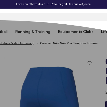
Livraison offerte dès 50€. Retours gratuits sous 30 jours.
ball
Running & Training
Équipements Clubs
Lif
ntalons & shorts training
Cuissard Nike Nike Pro Bleu pour homme