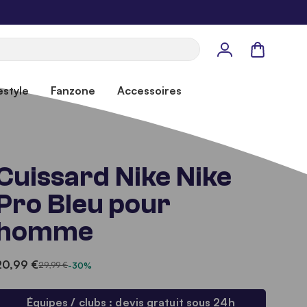
Panier
estyle
Fanzone
Accessoires
Cuissard Nike Nike
Pro Bleu pour
homme
20,99 €
29,99 €
-30%
Équipes / clubs : devis gratuit sous 24h