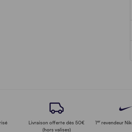
er
risé
Livraison offerte dès 50€
1
revendeur Nik
(hors valises)