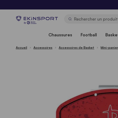
Allez au contenu
b
y
Chaussures
Football
Basket
Accueil
Accessoires
Accessoires de Basket
Mini-panie