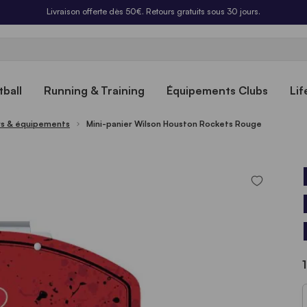
Livraison offerte dès 50€. Retours gratuits sous 30 jours.
ball
Running & Training
Équipements Clubs
Lif
rs & équipements
Mini-panier Wilson Houston Rockets Rouge