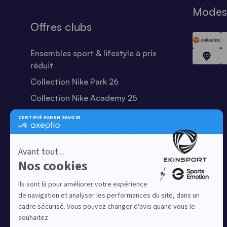
Modes 
Offres clubs
Ensembles sport & lifestyle à prix
réduit
Collection Nike Park 26
Collection Nike Academy 25
Nike Kitbuilder | Tenues 100%
personnalisées pour les clubs
Notre offre dédiée au sport
amateur
Equipez votre club de football
Equipez votre club de basket
Equipez votre club de running
Equipez votre club de handball