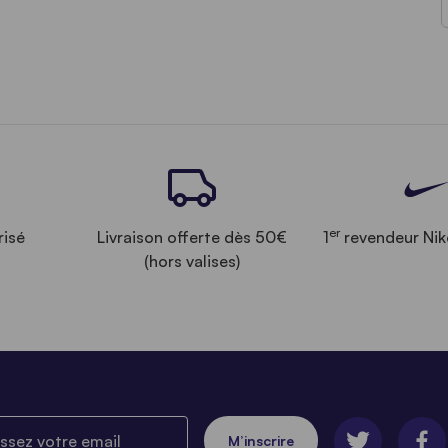
er
risé
Livraison offerte dès 50€
1
revendeur Nik
(hors valises)
ez votre email
M’inscrire