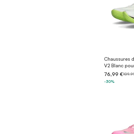
Chaussures de
V2 Blanc po
76,99 €
109,9
-30%