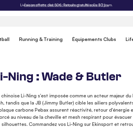
Livraison offerte dès 50€. Retours gratuits sous 30 jours.
ball
Running & Training
Équipements Clubs
Lif
i-Ning : Wade & Butler
hinoise Li-Ning s'est imposée comme un acteur majeur du 
, tandis que la JB (Jimmy Butler) cible les ailiers polyvalen
plaque carbone Pebax assurent réactivité, retour d'énergie e
cé au niveau de la cheville et mesh respirant pour évacuer l
silhouettes. Commandez vos Li-Ning sur Ekinsport et retrouve