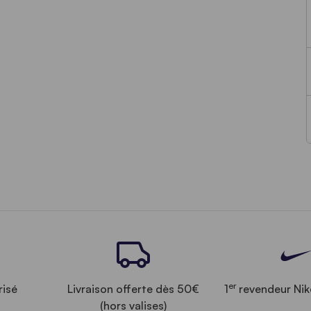
er
risé
Livraison offerte dès 50€
1
revendeur Nik
(hors valises)