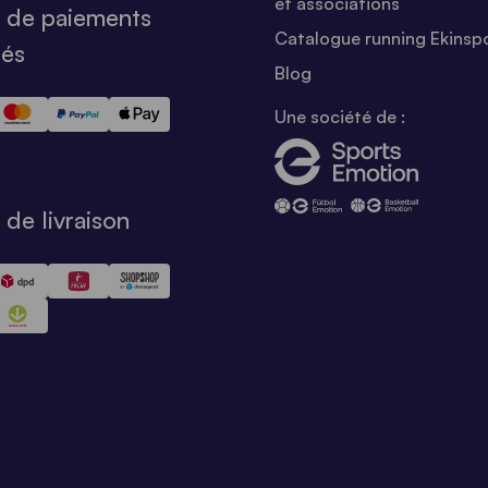
et associations
 de paiements
Catalogue running Ekinsp
sés
Blog
Une société de :
de livraison