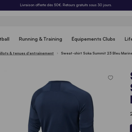
Livraison offerte dès 50€. Retours gratuits sous 30 jours.
ball
Running & Training
Équipements Clubs
Lif
illots & tenues d'entraînement
Sweat-shirt Soka Summit 23 Bleu Mari