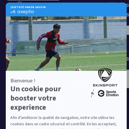
Chaussures
Modes
Shorts
sécuri
Football
Chaussettes
T-shirts
Tenues de match
Modes 
Offres clubs
Ensembles sport & lifestyle à prix
réduit
Collection Nike Park 26
Collection Nike Academy 25
Nike Kitbuilder | Tenues 100%
personnalisées pour les clubs