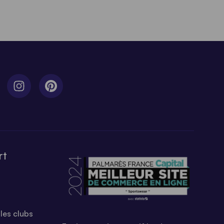
rt
les clubs