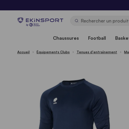
Allez au contenu
b
y
Chaussures
Football
Basket
Accueil
Équipements Clubs
Tenues d'entraînement
Ma