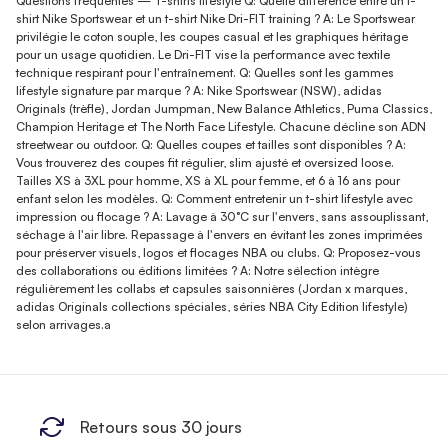
Questions fréquentes — T-shirts lifestyle Q: Quelle différence entre un t-
shirt Nike Sportswear et un t-shirt Nike Dri-FIT training ? A: Le Sportswear
privilégie le coton souple, les coupes casual et les graphiques héritage
pour un usage quotidien. Le Dri-FIT vise la performance avec textile
technique respirant pour l'entraînement. Q: Quelles sont les gammes
lifestyle signature par marque ? A: Nike Sportswear (NSW), adidas
Originals (trèfle), Jordan Jumpman, New Balance Athletics, Puma Classics,
Champion Heritage et The North Face Lifestyle. Chacune décline son ADN
streetwear ou outdoor. Q: Quelles coupes et tailles sont disponibles ? A:
Vous trouverez des coupes fit régulier, slim ajusté et oversized loose.
Tailles XS à 3XL pour homme, XS à XL pour femme, et 6 à 16 ans pour
enfant selon les modèles. Q: Comment entretenir un t-shirt lifestyle avec
impression ou flocage ? A: Lavage à 30°C sur l'envers, sans assouplissant,
séchage à l'air libre. Repassage à l'envers en évitant les zones imprimées
pour préserver visuels, logos et flocages NBA ou clubs. Q: Proposez-vous
des collaborations ou éditions limitées ? A: Notre sélection intègre
régulièrement les collabs et capsules saisonnières (Jordan x marques,
adidas Originals collections spéciales, séries NBA City Edition lifestyle)
selon arrivages.a
Retours sous 30 jours