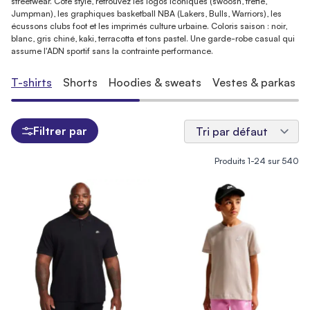
streetwear. Côté style, retrouvez les logos iconiques (swoosh, trèfle,
Jumpman), les graphiques basketball NBA (Lakers, Bulls, Warriors), les
écussons clubs foot et les imprimés culture urbaine. Coloris saison : noir,
blanc, gris chiné, kaki, terracotta et tons pastel. Une garde-robe casual qui
assume l'ADN sportif sans la contrainte performance.
T-shirts
Shorts
Hoodies & sweats
Vestes & parkas
Filtrer par
Produits
1
-
24
sur
540