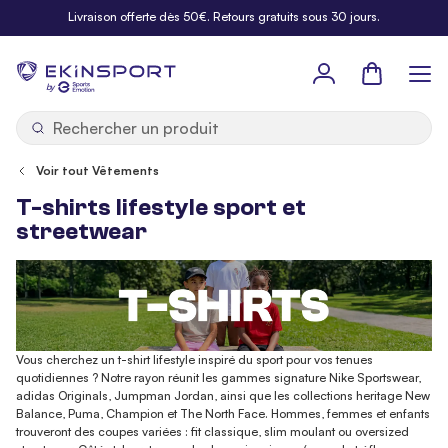
Allez au contenu
Livraison offerte dès 50€. Retours gratuits sous 30 jours.
Panier
b
y
Voir tout Vêtements
T-shirts lifestyle sport et
streetwear
Vous cherchez un t-shirt lifestyle inspiré du sport pour vos tenues
quotidiennes ? Notre rayon réunit les gammes signature Nike Sportswear,
adidas Originals, Jumpman Jordan, ainsi que les collections heritage New
Balance, Puma, Champion et The North Face. Hommes, femmes et enfants
trouveront des coupes variées : fit classique, slim moulant ou oversized