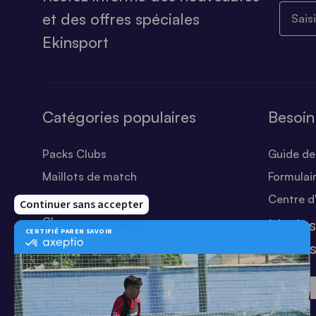
Saisiss
et des offres spéciales
Ekinsport
Catégories populaires
Besoin
Packs Clubs
Guide des
Maillots de match
Formulai
Equipements Clubs
Centre d
Chaussures
Modes
Shorts
sécuri
Football
Chaussettes
T-shirts