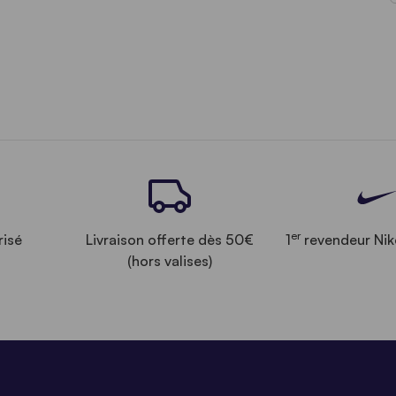
er
risé
Livraison offerte dès 50€
1
revendeur Nik
(hors valises)