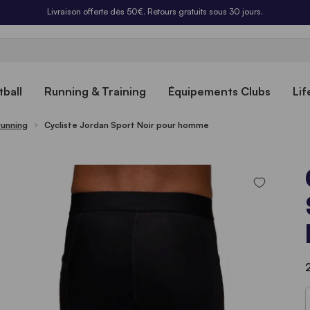
Livraison offerte dès 50€. Retours gratuits sous 30 jours.
ball
Running & Training
Équipements Clubs
Lif
running
Cycliste Jordan Sport Noir pour homme