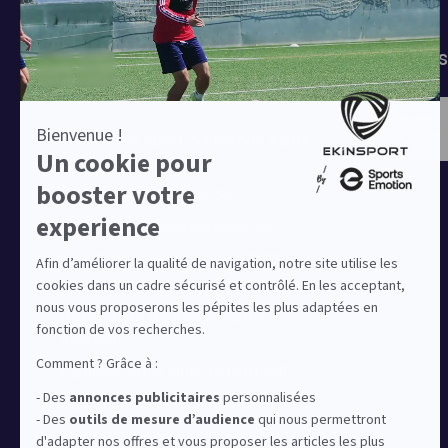
Tenues de match
Modes 
Offres clubs
Ensembles sport & lifestyle à prix
réduit
Collection Nike Park 26
Collection Nike Academy 25
Nike Kitbuilder | Tenues 100%
personnalisées pour les clubs
Notre offre dédiée au sport
amateur
Equipez votre club de football
Equipez votre club de basket
Equipez votre club de running