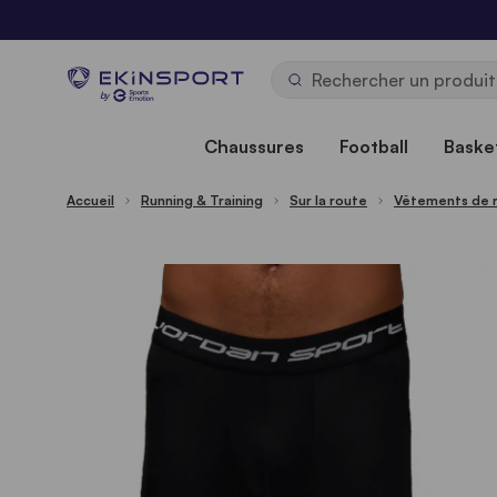
Allez au contenu
b
y
Chaussures
Football
Basket
Accueil
Running & Training
Sur la route
Vêtements de 