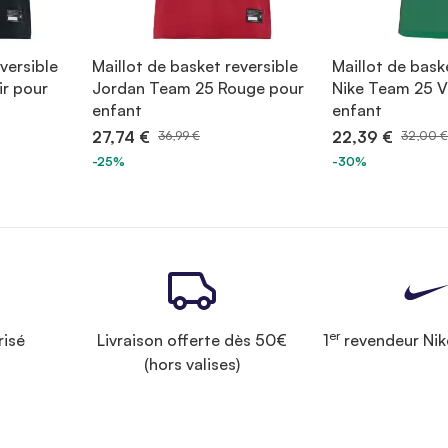
versible
Maillot de basket reversible
Maillot de bask
r pour
Jordan Team 25 Rouge pour
Nike Team 25 V
enfant
enfant
27,74 €
22,39 €
36,99 €
32,00 €
-25%
-30%
er
risé
Livraison offerte dès 50€
1
revendeur Nik
(hors valises)