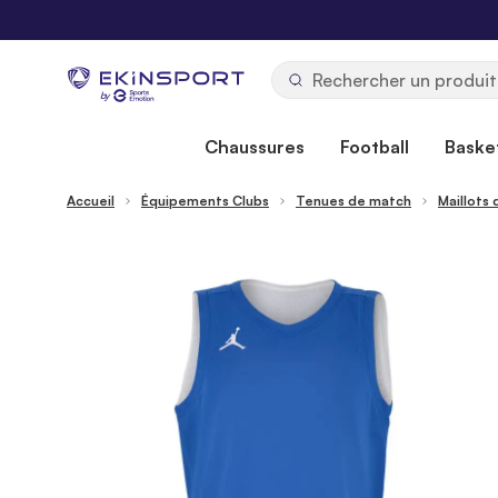
Allez au contenu
b
y
Chaussures
Football
Basket
Accueil
Équipements Clubs
Tenues de match
Maillots