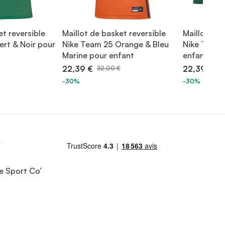
et reversible
Maillot de basket reversible
Maillot de 
ert & Noir pour
Nike Team 25 Orange & Bleu
Nike Team 
Marine pour enfant
enfant
22,39 €
22,39 €
32,00 €
32
-30%
-30%
e Sport Co’