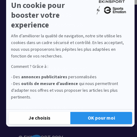
réduit
Collection Nike Park 26
Collection Nike Academy 25
Nike Kitbuilder | Tenues 100%
personnalisées pour les clubs
Notre offre dédiée au sport
amateur
Equipez votre club de football
Equipez votre club de basket
Equipez votre club de running
Equipez votre club de handball
Equipez votre club de tennis