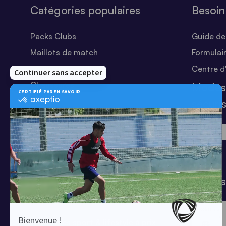
Catégories populaires
Besoin
Packs Clubs
Guide des
Maillots de match
Formulai
Equipements Clubs
Centre d
Chaussures
Modes
Shorts
sécuri
Football
Chaussettes
T-shirts
Tenues de match
Modes 
Offres clubs
Ensembles sport & lifestyle à prix