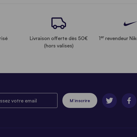
er
risé
Livraison offerte dès 50€
1
revendeur Nik
(hors valises)
ez votre email
M’inscrire