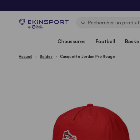
Allez au contenu
b
y
Chaussures
Football
Basket
Accueil
Soldes
Casquette Jordan Pro Rouge