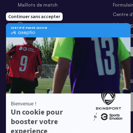
Maillots de match
Formulai
Equipements Clubs
Centre d
Chaussures
Modes
Shorts
sécuri
Football
Chaussettes
T-shirts
Tenues de match
Modes 
Offres clubs
Ensembles sport & lifestyle à prix
réduit
Collection Nike Park 26
Collection Nike Academy 25