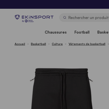
Allez au contenu
b
y
Chaussures
Football
Basket
Accueil
Basketball
Culture
Vêtements de basketball