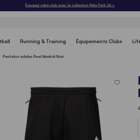
Équipez votre club avec la collection Nike Park 26 >
ball
Running & Training
Équipements Clubs
Lif
Pantalon adidas Real Madrid Noir