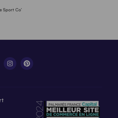
e Sport Co’
rt