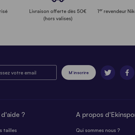
er
risé
Livraison offerte dès 50€
1
revendeur Nik
(hors valises)
ez votre email
M’inscrire
 d'aide ?
A propos d'Ekinspo
 tailles
Qui sommes nous ?