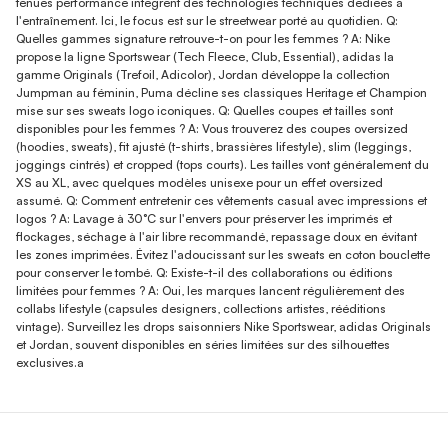
tenues performance intègrent des technologies techniques dédiées à
l'entraînement. Ici, le focus est sur le streetwear porté au quotidien. Q:
Quelles gammes signature retrouve-t-on pour les femmes ? A: Nike
propose la ligne Sportswear (Tech Fleece, Club, Essential), adidas la
gamme Originals (Trefoil, Adicolor), Jordan développe la collection
Jumpman au féminin, Puma décline ses classiques Heritage et Champion
mise sur ses sweats logo iconiques. Q: Quelles coupes et tailles sont
disponibles pour les femmes ? A: Vous trouverez des coupes oversized
(hoodies, sweats), fit ajusté (t-shirts, brassières lifestyle), slim (leggings,
joggings cintrés) et cropped (tops courts). Les tailles vont généralement du
XS au XL, avec quelques modèles unisexe pour un effet oversized
assumé. Q: Comment entretenir ces vêtements casual avec impressions et
logos ? A: Lavage à 30°C sur l'envers pour préserver les imprimés et
flockages, séchage à l'air libre recommandé, repassage doux en évitant
les zones imprimées. Évitez l'adoucissant sur les sweats en coton bouclette
pour conserver le tombé. Q: Existe-t-il des collaborations ou éditions
limitées pour femmes ? A: Oui, les marques lancent régulièrement des
collabs lifestyle (capsules designers, collections artistes, rééditions
vintage). Surveillez les drops saisonniers Nike Sportswear, adidas Originals
et Jordan, souvent disponibles en séries limitées sur des silhouettes
exclusives.a