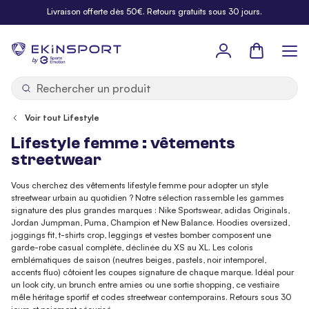
Allez au contenu
Livraison offerte dès 50€. Retours gratuits sous 30 jours.
Panier
b
y
Voir tout Lifestyle
Lifestyle femme : vêtements
streetwear
Vous cherchez des vêtements lifestyle femme pour adopter un style
streetwear urbain au quotidien ? Notre sélection rassemble les gammes
signature des plus grandes marques : Nike Sportswear, adidas Originals,
Jordan Jumpman, Puma, Champion et New Balance. Hoodies oversized,
joggings fit, t-shirts crop, leggings et vestes bomber composent une
garde-robe casual complète, déclinée du XS au XL. Les coloris
emblématiques de saison (neutres beiges, pastels, noir intemporel,
accents fluo) côtoient les coupes signature de chaque marque. Idéal pour
un look city, un brunch entre amies ou une sortie shopping, ce vestiaire
mêle héritage sportif et codes streetwear contemporains. Retours sous 30