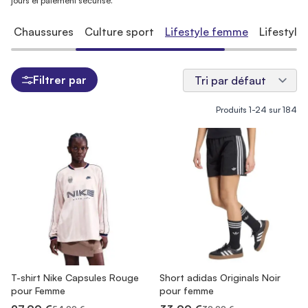
jours et paiement sécurisé.
 & Chaussures
Culture sport
Lifestyle femme
Lifestyle
Filtrer par
Produits
1
-
24
sur
184
T-shirt Nike Capsules Rouge
Short adidas Originals Noir
pour Femme
pour femme