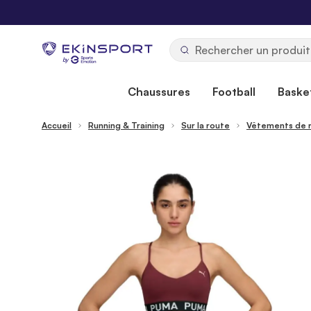
Allez au contenu
b
y
Chaussures
Football
Basket
Accueil
Running & Training
Sur la route
Vêtements de 