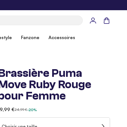
Panier
estyle
Fanzone
Accessoires
Brassière Puma
Move Ruby Rouge
pour Femme
19,99 €
24,99 €
-20%
Choisir une taille