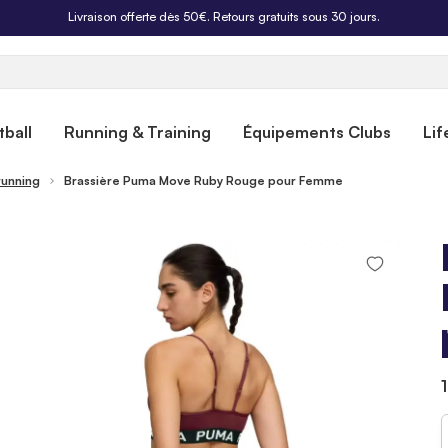
Livraison offerte dès 50€. Retours gratuits sous 30 jours.
ball
Running & Training
Équipements Clubs
Lif
running
Brassière Puma Move Ruby Rouge pour Femme