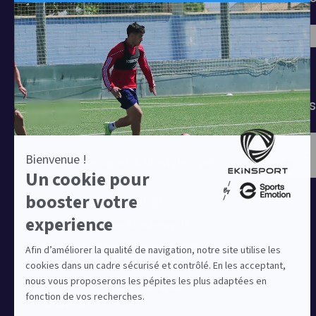
Football
Chaussettes
T-shirts
Tenues de match
Modes 
Offres clubs
Ensembles sport & lifestyle à prix
réduit
Collection Nike Park 26
Collection Nike Academy 25
Nike Kitbuilder | Tenues 100%
personnalisées pour les clubs
Notre offre dédiée au sport
amateur