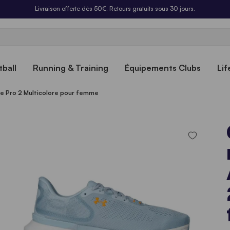
Livraison offerte dès 50€. Retours gratuits sous 30 jours.
ball
Running & Training
Équipements Clubs
Lif
te Pro 2 Multicolore pour femme