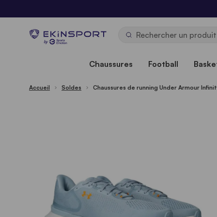
Allez au contenu
b
y
Chaussures
Football
Basket
Accueil
Soldes
Chaussures de running Under Armour Infini