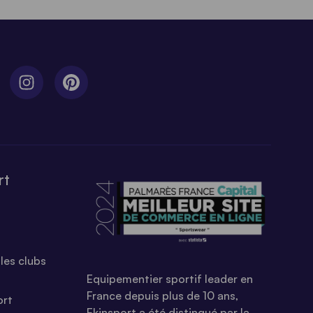
rt
les clubs
Equipementier sportif leader en
France depuis plus de 10 ans,
ort
Ekinsport a été distingué par la