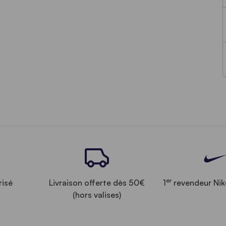
er
risé
Livraison offerte dès 50€
1
revendeur Nik
(hors valises)