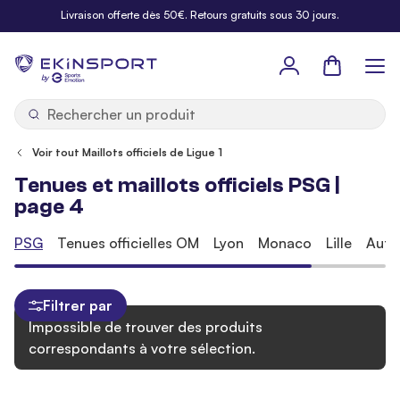
Allez au contenu
Livraison offerte dès 50€. Retours gratuits sous 30 jours.
Panier
b
y
Voir tout Maillots officiels de Ligue 1
Tenues et maillots officiels PSG |
page 4
PSG
Tenues officielles OM
Lyon
Monaco
Lille
Autr
Filtrer par
Impossible de trouver des produits
correspondants à votre sélection.