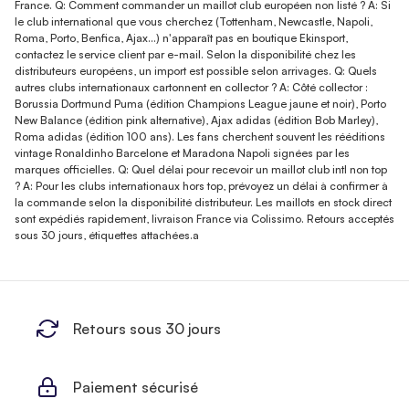
France. Q: Comment commander un maillot club européen non listé ? A: Si
le club international que vous cherchez (Tottenham, Newcastle, Napoli,
Roma, Porto, Benfica, Ajax…) n'apparaît pas en boutique Ekinsport,
contactez le service client par e-mail. Selon la disponibilité chez les
distributeurs européens, un import est possible selon arrivages. Q: Quels
autres clubs internationaux cartonnent en collector ? A: Côté collector :
Borussia Dortmund Puma (édition Champions League jaune et noir), Porto
New Balance (édition pink alternative), Ajax adidas (édition Bob Marley),
Roma adidas (édition 100 ans). Les fans cherchent souvent les rééditions
vintage Ronaldinho Barcelone et Maradona Napoli signées par les
marques officielles. Q: Quel délai pour recevoir un maillot club intl non top
? A: Pour les clubs internationaux hors top, prévoyez un délai à confirmer à
la commande selon la disponibilité distributeur. Les maillots en stock direct
sont expédiés rapidement, livraison France via Colissimo. Retours acceptés
sous 30 jours, étiquettes attachées.a
Retours sous 30 jours
Paiement sécurisé