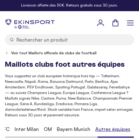
Allez au contenu
Livraison offerte dès 50€. Retours gratuits sous 30 jours.
Panier
b
y
Voir tout Maillots officiels de clubs de football
Maillots clubs foot autres équipes
Vous supportez un club européen historique hors top — Tottenham,
Newcastle, Napoli, Roma, Borussia Dortmund, Porto, Benfica, Ajax
Amsterdam, PSV Eindhoven, Sporting Portugal, Galatasaray, Fenerbahçe
— ou suivez Champions League, Europa League, Conference League ?
Maillots signés Nike, Castore, Puma, New Balance. Championnats Premier
League, Serie A, Bundesliga, Eredivisie, Primeira Liga,
domicile/extérieur/third. Stock variable hors France, import selon arrivages.
Retours sous 30 jours et paiement sécurisé.
s FC
Inter Milan
OM
Bayern Munich
Autres équipes