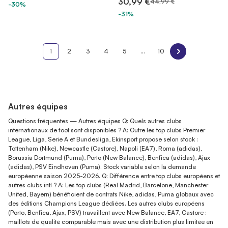
30,99 €
44,99 €
-30%
-31%
1
2
3
4
5
...
10
Autres équipes
Questions fréquentes — Autres équipes Q: Quels autres clubs
internationaux de foot sont disponibles ? A: Outre les top clubs Premier
League, Liga, Serie A et Bundesliga, Ekinsport propose selon stock :
Tottenham (Nike), Newcastle (Castore), Napoli (EA7), Roma (adidas),
Borussia Dortmund (Puma), Porto (New Balance), Benfica (adidas), Ajax
(adidas), PSV Eindhoven (Puma). Stock variable selon la demande
européenne saison 2025-2026. Q: Différence entre top clubs européens et
autres clubs intl ? A: Les top clubs (Real Madrid, Barcelone, Manchester
United, Bayern) bénéficient de contrats Nike, adidas, Puma globaux avec
des éditions Champions League dédiées. Les autres clubs européens
(Porto, Benfica, Ajax, PSV) travaillent avec New Balance, EA7, Castore :
maillots de qualité comparable mais avec une distribution plus limitée en