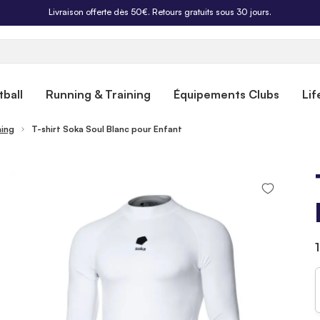
Livraison offerte dès 50€. Retours gratuits sous 30 jours.
ball
Running & Training
Équipements Clubs
Lif
ning
T-shirt Soka Soul Blanc pour Enfant