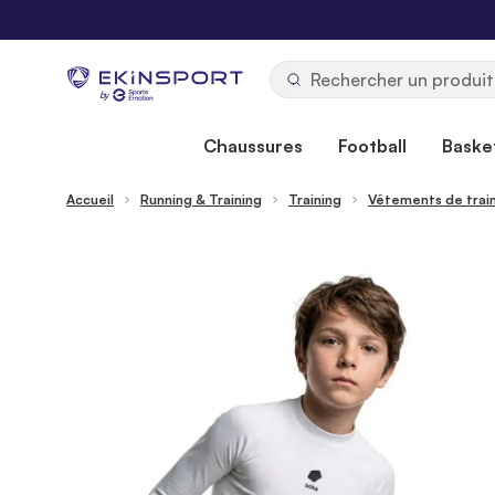
Allez au contenu
b
y
Chaussures
Football
Basket
Accueil
Running & Training
Training
Vêtements de trai