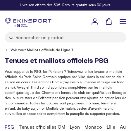
Allez au contenu
Livraison offerte dès 50€. Retours gratuits sous 30 jours.
Panier
b
y
Voir tout Maillots officiels de Ligue 1
Tenues et maillots officiels PSG
Vous supportez le PSG, les Parisiens ? Retrouvez ici les tenues et maillots
officiels du Paris Saint-Germain équipés par Nike, dans la collection de la
saison en cours. Les éditions Home (rayures bleu marine et rouge sur fond
blanc), Away et Third sont disponibles, complétées par les maillots
spécifiques Ligue des Champions lorsque le club est qualifié. Les flocages
des joueurs stars de l'effectif parisien peuvent être ajoutés en option lors de
la commande. Toutes les coupes sont proposées : homme, femme et
enfant, du baby au junior. Maillots de match, vestes d'avant-match,
surveuilles et accessoires complètent la panoplie du supporter parisien.
PSG
Tenues officielles OM
Lyon
Monaco
Lille
Autr