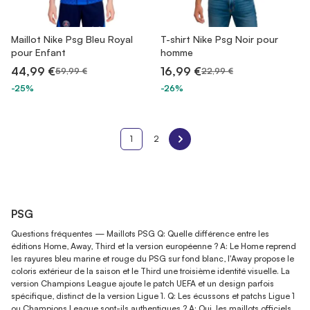
Maillot Nike Psg Bleu Royal
T-shirt Nike Psg Noir pour
pour Enfant
homme
44,99 €
16,99 €
59,99 €
22,99 €
-25%
-26%
1
2
PSG
Questions fréquentes — Maillots PSG Q: Quelle différence entre les
éditions Home, Away, Third et la version européenne ? A: Le Home reprend
les rayures bleu marine et rouge du PSG sur fond blanc, l'Away propose le
coloris extérieur de la saison et le Third une troisième identité visuelle. La
version Champions League ajoute le patch UEFA et un design parfois
spécifique, distinct de la version Ligue 1. Q: Les écussons et patchs Ligue 1
ou Champions League sont-ils authentiques ? A: Oui, les maillots officiels