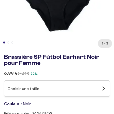
1 - 3
Brassière SP Fútbol Earhart Noir
pour Femme
6,99 €
24,99 €
-72%
Choisir une taille
Couleur :
Noir
Référence produit : SP_23.287.99