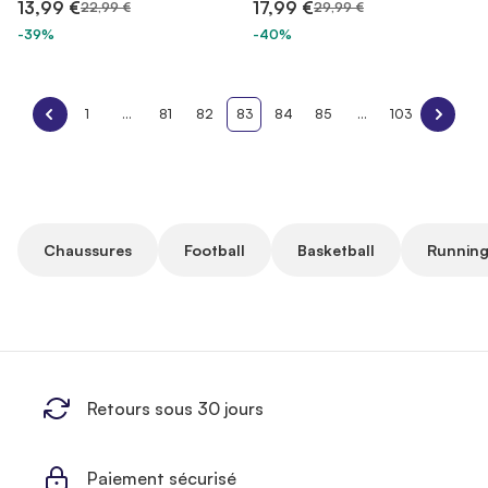
13,99 €
17,99 €
22,99 €
29,99 €
-39%
-40%
1
...
81
82
83
84
85
...
103
Chaussures
Football
Basketball
Running
Retours sous 30 jours
Paiement sécurisé