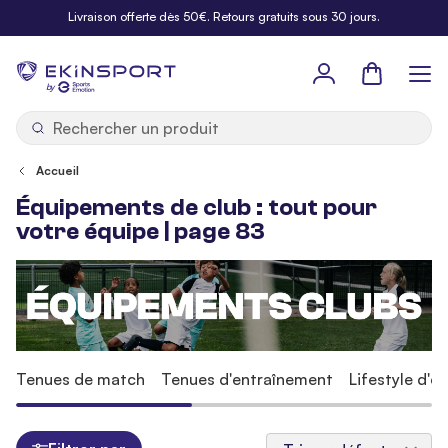
Allez au contenu
Livraison offerte dès 50€. Retours gratuits sous 30 jours.
Panier
b
y
Accueil
Équipements de club : tout pour
votre équipe | page 83
Tenues de match
Tenues d'entraînement
Lifestyle d'é