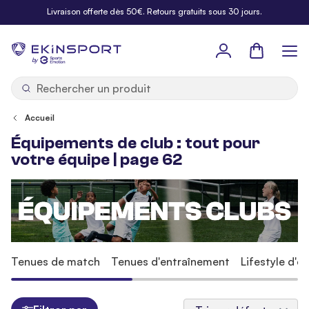
Allez au contenu
Livraison offerte dès 50€. Retours gratuits sous 30 jours.
Panier
b
y
Accueil
Équipements de club : tout pour
votre équipe | page 62
Tenues de match
Tenues d'entraînement
Lifestyle d'é