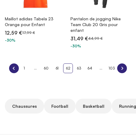
Maillot adidas Tabela 23
Pantalon de jogging Nike
Orange pour Enfant
Team Club 20 Gris pour
enfant
12,59 €
17,99 €
31,49 €
44,99 €
-30%
-30%
1
...
60
61
62
63
64
...
103
Chaussures
Football
Basketball
Running