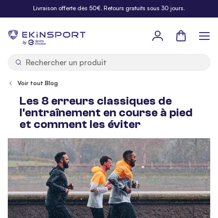
Allez au contenu
Livraison offerte dès 50€. Retours gratuits sous 30 jours.
Panier
b
y
Voir tout Blog
Les 8 erreurs classiques de
l'entraînement en course à pied
et comment les éviter