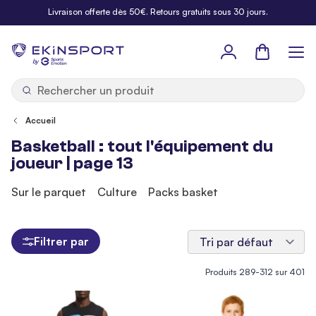
Allez au contenu
Livraison offerte dès 50€. Retours gratuits sous 30 jours.
Panier
b
y
Accueil
Basketball : tout l'équipement du
joueur | page 13
Sur le parquet
Culture
Packs basket
Filtrer par
Produits
289
-
312
sur
401