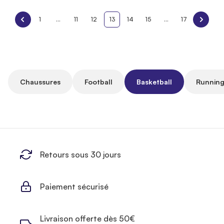
1
...
11
12
13
14
15
...
17
Chaussures
Football
Basketball
Running
Retours sous 30 jours
Paiement sécurisé
Livraison offerte dès 50€