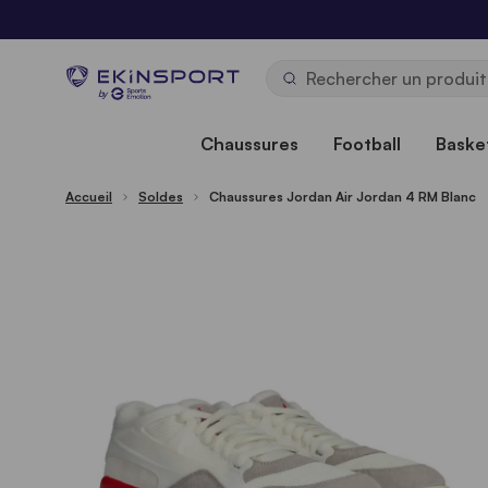
Allez au contenu
b
y
Chaussures
Football
Basket
Accueil
Soldes
Chaussures Jordan Air Jordan 4 RM Blanc