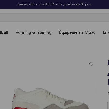
Livraison offerte dès 50€. Retours gratuits sous 30 jours.
ball
Running & Training
Équipements Clubs
Lif