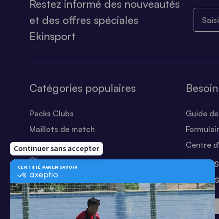
Restez informé des nouveautés
Saisiss
et des offres spéciales
Ekinsport
Catégories populaires
Besoin
Packs Clubs
Guide des
Maillots de match
Formulai
Equipements Clubs
Centre d
Chaussures
Modes
Shorts
sécuri
Football
Chaussettes