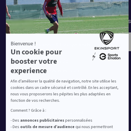
T-shirts
Tenues de match
Modes 
Offres clubs
Ensembles sport & lifestyle à prix
réduit
Collection Nike Park 26
Collection Nike Academy 25
Nike Kitbuilder | Tenues 100%
personnalisées pour les clubs
Notre offre dédiée au sport
amateur
Equipez votre club de football
Equipez votre club de basket