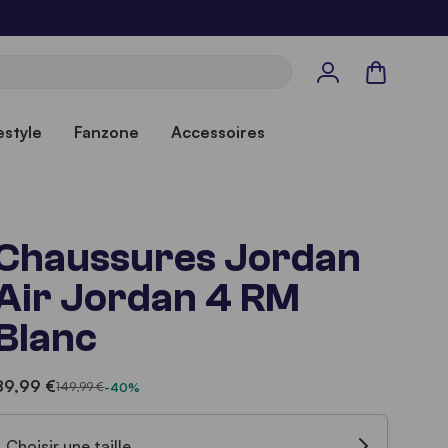
Panier
estyle
Fanzone
Accessoires
Chaussures Jordan
Air Jordan 4 RM
Blanc
89,99 €
149,99 €
-40%
Choisir une taille