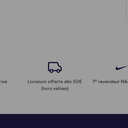
er
risé
Livraison offerte dès 50€
1
revendeur Nik
(hors valises)