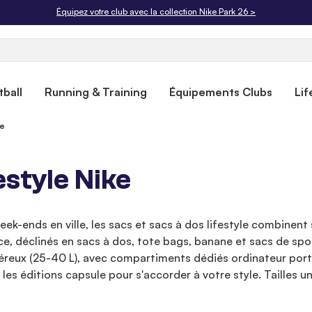
Livraison offerte dès 50€. Retours gratuits sous 30 jours.
ball
Running & Training
Équipements Clubs
Lif
le
estyle Nike
 week-ends en ville, les sacs et sacs à dos lifestyle combinent
e, déclinés en sacs à dos, tote bags, banane et sacs de spo
éreux (25-40 L), avec compartiments dédiés ordinateur port
s éditions capsule pour s'accorder à votre style. Tailles un