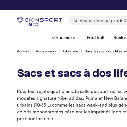
Allez au contenu
b
y
Chaussures
Football
Basket
Accueil
Accessoires
Lifestyle
Sacs & sacs à dos lifesty
Sacs et sacs à dos lif
Pour les trajets quotidiens, la salle de sport ou les
modèles signature Nike, adidas, Puma et New Balanc
urbains (10-15 L) comme les sacs week-end plus gén
coloris monochromes côtoient les imprimés logo et le
port confortable.