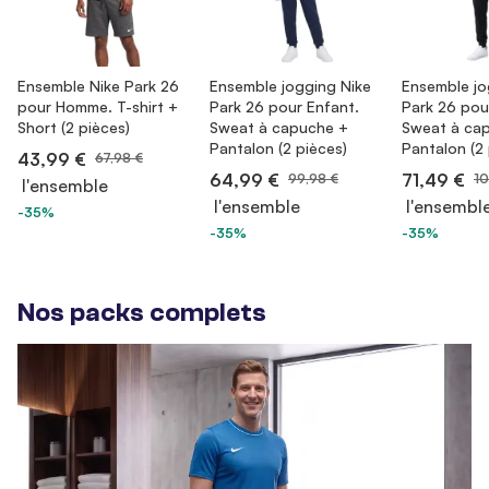
Ensemble Nike Park 26
Ensemble jogging Nike
Ensemble jo
pour Homme. T-shirt +
Park 26 pour Enfant.
Park 26 po
Short (2 pièces)
Sweat à capuche +
Sweat à ca
Pantalon (2 pièces)
Pantalon (2 
43,99 €
67,98 €
64,99 €
71,49 €
99,98 €
10
l'ensemble
l'ensemble
l'ensembl
-35%
-35%
-35%
Nos packs complets