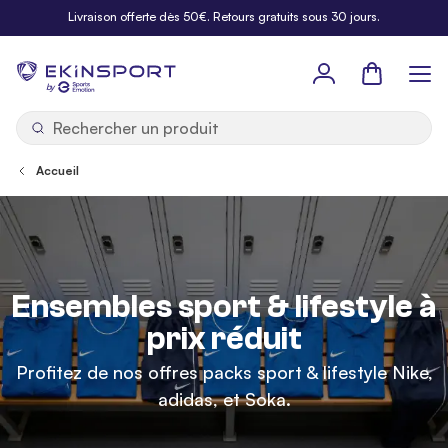
Allez au contenu
Livraison offerte dès 50€. Retours gratuits sous 30 jours.
Panier
b
y
Accueil
Ensembles sport & lifestyle à
prix réduit
Profitez de nos offres packs sport & lifestyle Nike,
adidas, et Soka.