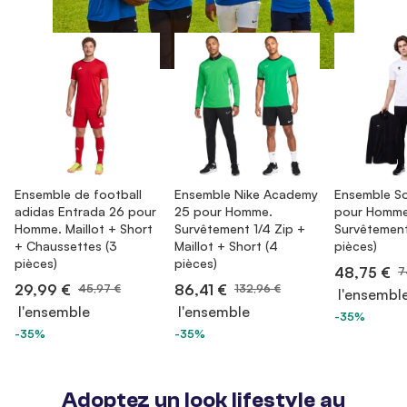
Ensemble de football
Ensemble Nike Academy
Ensemble So
adidas Entrada 26 pour
25 pour Homme.
pour Homme
Homme. Maillot + Short
Survêtement 1/4 Zip +
Survêtement 
+ Chaussettes (3
Maillot + Short (4
pièces)
pièces)
pièces)
48,75 €
7
29,99 €
86,41 €
45,97 €
132,96 €
l'ensembl
l'ensemble
l'ensemble
-35%
-35%
-35%
Adoptez un look lifestyle au