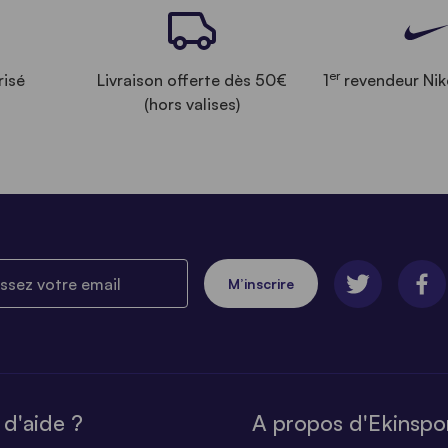
er
risé
Livraison offerte dès 50€
1
revendeur Nik
(hors valises)
ez votre email
M’inscrire
 d'aide ?
A propos d'Ekinspo