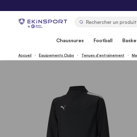
Allez au contenu
b
y
Chaussures
Football
Basket
Accueil
Équipements Clubs
Tenues d'entraînement
Ma