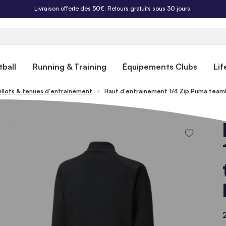
Livraison offerte dès 50€. Retours gratuits sous 30 jours.
ball
Running & Training
Équipements Clubs
Lif
illots & tenues d'entraînement
Haut d'entrainement 1/4 Zip Puma team