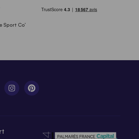
e Sport Co’
rt