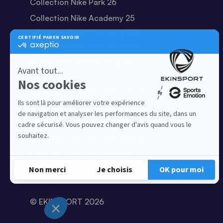
Collection Nike Park 26
Collection Nike Academy 25
Nike Kitbuilder | Tenues 100%
personnalisées pour les clubs
Notre offre dédiée au sport
amateur
Equipez votre club de football
Equipez votre club de basket
Equipez votre club de running
Equipez votre club de handball
Equipez votre club de tennis
© EKINSPORT 2026