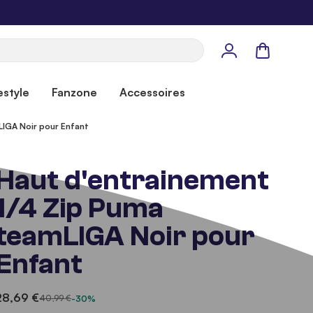
Panier
estyle
Fanzone
Accessoires
LIGA Noir pour Enfant
Haut d'entrainement
1/4 Zip Puma
teamLIGA Noir pour
Enfant
28,69 €
40,99 €
-30%