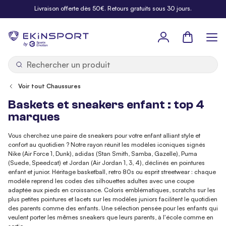
Allez au contenu
Livraison offerte dès 50€. Retours gratuits sous 30 jours.
Panier
b
y
Voir tout Chaussures
Baskets et sneakers enfant : top 4
marques
Vous cherchez une paire de sneakers pour votre enfant alliant style et
confort au quotidien ? Notre rayon réunit les modèles iconiques signés
Nike (Air Force 1, Dunk), adidas (Stan Smith, Samba, Gazelle), Puma
(Suede, Speedcat) et Jordan (Air Jordan 1, 3, 4), déclinés en pointures
enfant et junior. Héritage basketball, retro 80s ou esprit streetwear : chaque
modèle reprend les codes des silhouettes adultes avec une coupe
adaptée aux pieds en croissance. Coloris emblématiques, scratchs sur les
plus petites pointures et lacets sur les modèles juniors facilitent le quotidien
des parents comme des enfants. Une sélection pensée pour les enfants qui
veulent porter les mêmes sneakers que leurs parents, à l'école comme en