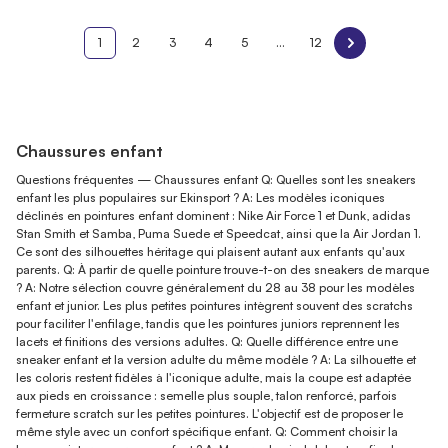
1
2
3
4
5
...
12
Chaussures enfant
Questions fréquentes — Chaussures enfant Q: Quelles sont les sneakers
enfant les plus populaires sur Ekinsport ? A: Les modèles iconiques
déclinés en pointures enfant dominent : Nike Air Force 1 et Dunk, adidas
Stan Smith et Samba, Puma Suede et Speedcat, ainsi que la Air Jordan 1.
Ce sont des silhouettes héritage qui plaisent autant aux enfants qu'aux
parents. Q: À partir de quelle pointure trouve-t-on des sneakers de marque
? A: Notre sélection couvre généralement du 28 au 38 pour les modèles
enfant et junior. Les plus petites pointures intègrent souvent des scratchs
pour faciliter l'enfilage, tandis que les pointures juniors reprennent les
lacets et finitions des versions adultes. Q: Quelle différence entre une
sneaker enfant et la version adulte du même modèle ? A: La silhouette et
les coloris restent fidèles à l'iconique adulte, mais la coupe est adaptée
aux pieds en croissance : semelle plus souple, talon renforcé, parfois
fermeture scratch sur les petites pointures. L'objectif est de proposer le
même style avec un confort spécifique enfant. Q: Comment choisir la