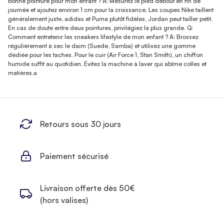
bonne pointure pour mon enfant ? A: Mesurez le pied debout en fin de
journée et ajoutez environ 1 cm pour la croissance. Les coupes Nike taillent
généralement juste, adidas et Puma plutôt fidèles, Jordan peut tailler petit.
En cas de doute entre deux pointures, privilégiez la plus grande. Q:
Comment entretenir les sneakers lifestyle de mon enfant ? A: Brossez
régulièrement à sec le daim (Suede, Samba) et utilisez une gomme
dédiée pour les taches. Pour le cuir (Air Force 1, Stan Smith), un chiffon
humide suffit au quotidien. Évitez la machine à laver qui abîme colles et
matières.a
Retours sous 30 jours
Paiement sécurisé
Livraison offerte dès 50€
(hors valises)