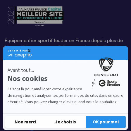
Equipementier sportif leader en France depuis plus de
10 ans, Ekinsport a été distingué par la rédaction de
Capital dans son classement des « Meilleurs sites de
commerce en ligne 2024 », catégorie Sportswear.
En savoir plus
© EKINSPORT 2026
Mentions légales
Conditions Générales de Vente
Paramètres de cookies