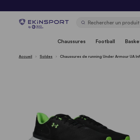
Allez au contenu
b
y
Chaussures
Football
Basket
Accueil
Soldes
Chaussures de running Under Armour UA Inf