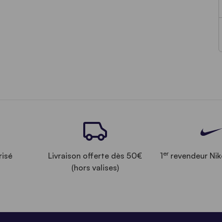
er
risé
Livraison offerte dès 50€
1
revendeur Nik
(hors valises)