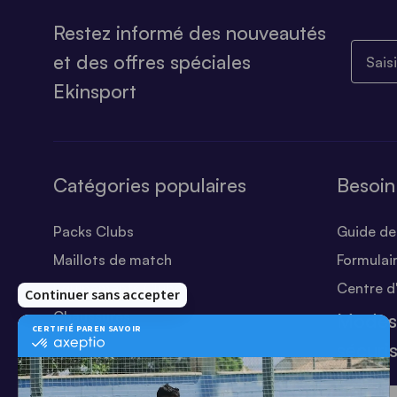
Restez informé des nouveautés
Saisiss
et des offres spéciales
Ekinsport
Catégories populaires
Besoin
Packs Clubs
Guide des
Maillots de match
Formulai
Equipements Clubs
Centre d
Chaussures
Modes
Shorts
sécuri
Football