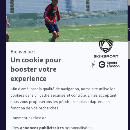
Chaussettes
T-shirts
Tenues de match
Modes 
Offres clubs
Ensembles sport & lifestyle à prix
réduit
Collection Nike Park 26
Collection Nike Academy 25
Nike Kitbuilder | Tenues 100%
personnalisées pour les clubs
Notre offre dédiée au sport
amateur
Equipez votre club de football
Equipez votre club de basket