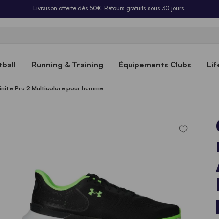
Livraison offerte dès 50€. Retours gratuits sous 30 jours.
ball
Running & Training
Équipements Clubs
Lif
inite Pro 2 Multicolore pour homme