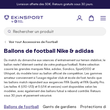
Allez au contenu
Livraison offerte dès 50€. Retours gratuits sous 30 jours.
Panier
b
y
Voir tout Accessoires de Football
Ballons de football Nike & adidas
Du match du dimanche aux séances d'entraînement sur terrain stabilisé, le
ballon reste l'élément central de votre pratique football. Notre sélection
couvre les grandes marques Nike, adidas, Sondico, Sport2000 et
Uhlsport, du modèle loisir au ballon officiel de compétition. Les gammes
amateur conviennent à l'usage régulier club et école de foot, tandis que
les ballons match répondent aux exigences FIFA Quality et FIFA Quality Pro.
Les tailles 4 (U10-U13) et 5 (U14 et seniors) sont disponibles selon les
modèles, avec également des ballons futsal à rebond contrôlé. Retours
sous 30 jours et paiement sécurisé.
Ballons de football
Gants de gardiens
Protections de 