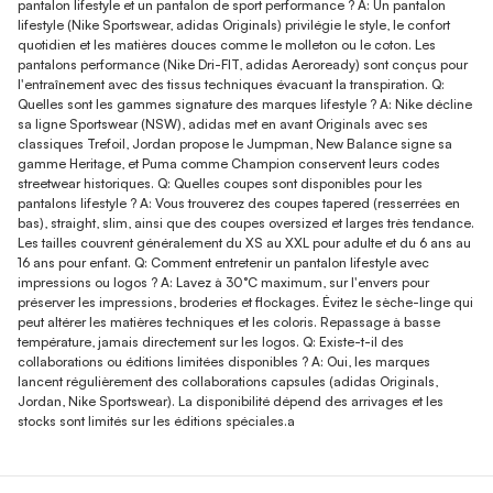
pantalon lifestyle et un pantalon de sport performance ? A: Un pantalon
lifestyle (Nike Sportswear, adidas Originals) privilégie le style, le confort
quotidien et les matières douces comme le molleton ou le coton. Les
pantalons performance (Nike Dri-FIT, adidas Aeroready) sont conçus pour
l'entraînement avec des tissus techniques évacuant la transpiration. Q:
Quelles sont les gammes signature des marques lifestyle ? A: Nike décline
sa ligne Sportswear (NSW), adidas met en avant Originals avec ses
classiques Trefoil, Jordan propose le Jumpman, New Balance signe sa
gamme Heritage, et Puma comme Champion conservent leurs codes
streetwear historiques. Q: Quelles coupes sont disponibles pour les
pantalons lifestyle ? A: Vous trouverez des coupes tapered (resserrées en
bas), straight, slim, ainsi que des coupes oversized et larges très tendance.
Les tailles couvrent généralement du XS au XXL pour adulte et du 6 ans au
16 ans pour enfant. Q: Comment entretenir un pantalon lifestyle avec
impressions ou logos ? A: Lavez à 30°C maximum, sur l'envers pour
préserver les impressions, broderies et flockages. Évitez le sèche-linge qui
peut altérer les matières techniques et les coloris. Repassage à basse
température, jamais directement sur les logos. Q: Existe-t-il des
collaborations ou éditions limitées disponibles ? A: Oui, les marques
lancent régulièrement des collaborations capsules (adidas Originals,
Jordan, Nike Sportswear). La disponibilité dépend des arrivages et les
stocks sont limités sur les éditions spéciales.a