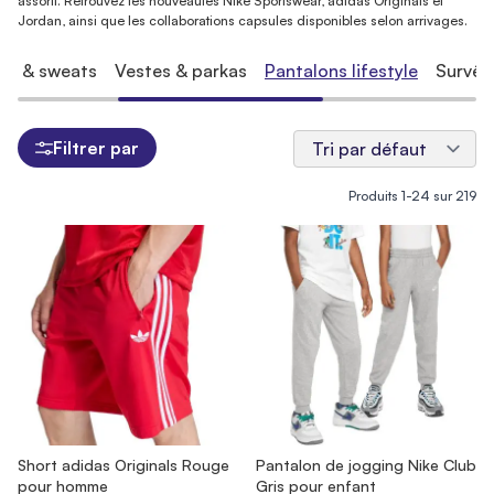
assorti. Retrouvez les nouveautés Nike Sportswear, adidas Originals et
Jordan, ainsi que les collaborations capsules disponibles selon arrivages.
es & sweats
Vestes & parkas
Pantalons lifestyle
Survêt
Filtrer par
Produits
1
-
24
sur
219
Short adidas Originals Rouge
Pantalon de jogging Nike Club
pour homme
Gris pour enfant