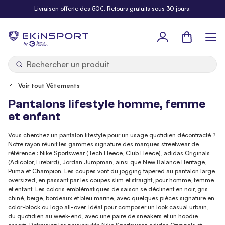
Allez au contenu
Livraison offerte dès 50€. Retours gratuits sous 30 jours.
Panier
b
y
Voir tout Vêtements
Pantalons lifestyle homme, femme
et enfant
Vous cherchez un pantalon lifestyle pour un usage quotidien décontracté ?
Notre rayon réunit les gammes signature des marques streetwear de
référence : Nike Sportswear (Tech Fleece, Club Fleece), adidas Originals
(Adicolor, Firebird), Jordan Jumpman, ainsi que New Balance Heritage,
Puma et Champion. Les coupes vont du jogging tapered au pantalon large
oversized, en passant par les coupes slim et straight, pour homme, femme
et enfant. Les coloris emblématiques de saison se déclinent en noir, gris
chiné, beige, bordeaux et bleu marine, avec quelques pièces signature en
color-block ou logo all-over. Idéal pour composer un look casual urbain,
du quotidien au week-end, avec une paire de sneakers et un hoodie