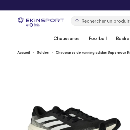
Allez au contenu
b
y
Chaussures
Football
Basket
Accueil
Soldes
Chaussures de running adidas Supernova R