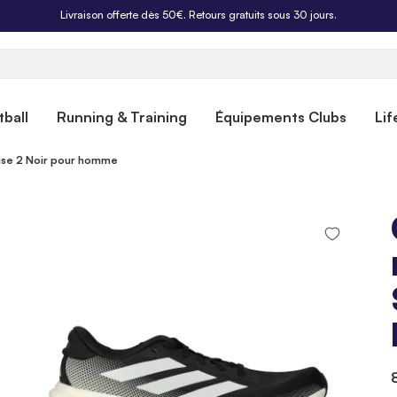
Livraison offerte dès 50€. Retours gratuits sous 30 jours.
ball
Running & Training
Équipements Clubs
Lif
ise 2 Noir pour homme