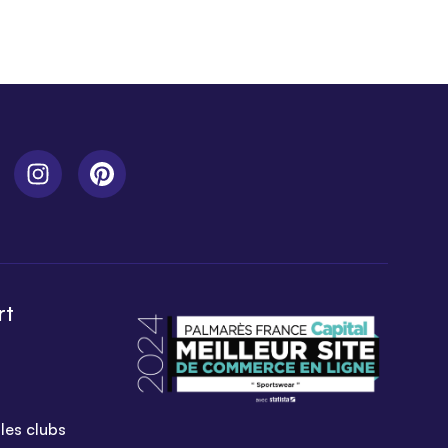
rt
les clubs