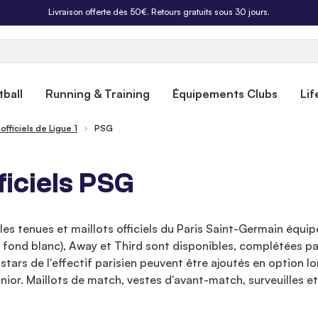
Livraison offerte dès 50€. Retours gratuits sous 30 jours.
ball
Running & Training
Équipements Clubs
Lif
 officiels de Ligue 1
PSG
ficiels PSG
les tenues et maillots officiels du Paris Saint-Germain équipé
 fond blanc), Away et Third sont disponibles, complétées pa
rs stars de l'effectif parisien peuvent être ajoutés en optio
ior. Maillots de match, vestes d'avant-match, surveuilles e