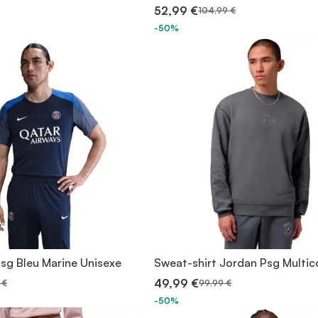
52,99 €
104,99 €
-50%
Psg Bleu Marine Unisexe
Sweat-shirt Jordan Psg Multic
49,99 €
 €
99,99 €
-50%