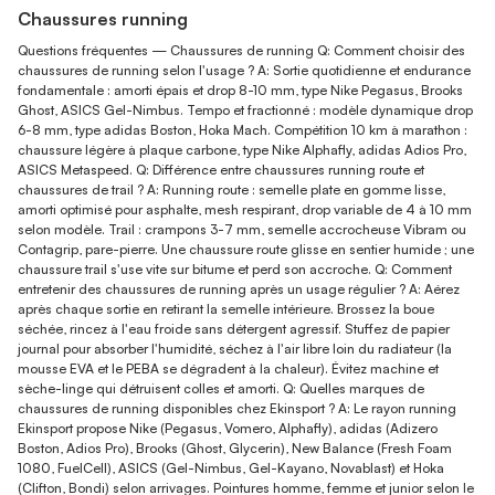
Chaussures running
Questions fréquentes — Chaussures de running Q: Comment choisir des
chaussures de running selon l'usage ? A: Sortie quotidienne et endurance
fondamentale : amorti épais et drop 8-10 mm, type Nike Pegasus, Brooks
Ghost, ASICS Gel-Nimbus. Tempo et fractionné : modèle dynamique drop
6-8 mm, type adidas Boston, Hoka Mach. Compétition 10 km à marathon :
chaussure légère à plaque carbone, type Nike Alphafly, adidas Adios Pro,
ASICS Metaspeed. Q: Différence entre chaussures running route et
chaussures de trail ? A: Running route : semelle plate en gomme lisse,
amorti optimisé pour asphalte, mesh respirant, drop variable de 4 à 10 mm
selon modèle. Trail : crampons 3-7 mm, semelle accrocheuse Vibram ou
Contagrip, pare-pierre. Une chaussure route glisse en sentier humide ; une
chaussure trail s'use vite sur bitume et perd son accroche. Q: Comment
entretenir des chaussures de running après un usage régulier ? A: Aérez
après chaque sortie en retirant la semelle intérieure. Brossez la boue
séchée, rincez à l'eau froide sans détergent agressif. Stuffez de papier
journal pour absorber l'humidité, séchez à l'air libre loin du radiateur (la
mousse EVA et le PEBA se dégradent à la chaleur). Évitez machine et
sèche-linge qui détruisent colles et amorti. Q: Quelles marques de
chaussures de running disponibles chez Ekinsport ? A: Le rayon running
Ekinsport propose Nike (Pegasus, Vomero, Alphafly), adidas (Adizero
Boston, Adios Pro), Brooks (Ghost, Glycerin), New Balance (Fresh Foam
1080, FuelCell), ASICS (Gel-Nimbus, Gel-Kayano, Novablast) et Hoka
(Clifton, Bondi) selon arrivages. Pointures homme, femme et junior selon le