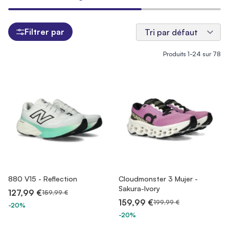
Filtrer par
Produits
1
-
24
sur
78
880 V15 - Reflection
Cloudmonster 3 Mujer -
Sakura-Ivory
127,99 €
159,99 €
159,99 €
199,99 €
-20%
-20%