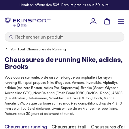
Allez au contenu
Livraison offerte dès 50€. Retours gratuits sous 30 jours.
Panier
b
y
Voir tout Chaussures de Running
Chaussures de running Nike, adidas,
Brooks
Vous courez sur route, piste ou sortie longue sur asphalte ? Le rayon
running Ekinsport propose Nike (Pegasus, Vomero, Invincible, Alphafly),
adidas (Adizero Boston, Adios Pro, Supernova), Brooks (Ghost, Glycerin,
Adrenaline GTS), New Balance (Fresh Foam 1080, FuelCell Rebel), ASICS
(Gel-Nimbus, Gel-Kayano, Novablast) et Hoka (Clifton, Bondi, Mach).
Amortis EVA, plaque carbone sur les modèles compétition, drop de 4 à 10
mm selon foulée et distance. Livraison rapide en France métropolitaine.
Retours sous 30 jours et paiement sécurisé.
Chaussures running
Chaussures trail
Chaussures d'ath