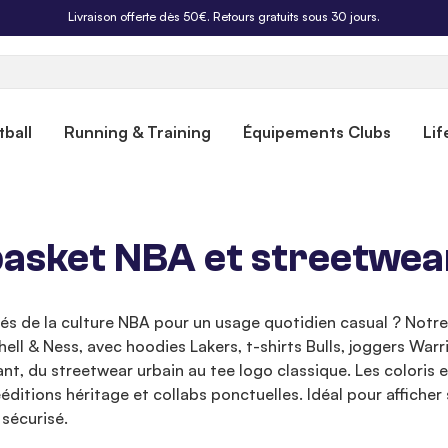
Livraison offerte dès 50€. Retours gratuits sous 30 jours.
ball
Running & Training
Équipements Clubs
Lif
basket NBA et streetwea
és de la culture NBA pour un usage quotidien casual ? Notre
l & Ness, avec hoodies Lakers, t-shirts Bulls, joggers Warr
t, du streetwear urbain au tee logo classique. Les coloris 
ditions héritage et collabs ponctuelles. Idéal pour afficher s
sécurisé.