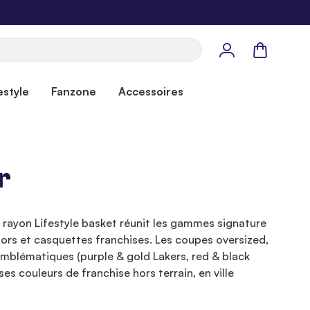
Panier
estyle
Fanzone
Accessoires
r
 rayon Lifestyle basket réunit les gammes signature
iors et casquettes franchises. Les coupes oversized,
emblématiques (purple & gold Lakers, red & black
es couleurs de franchise hors terrain, en ville