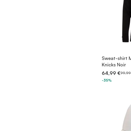
Sweat-shirt 
Knicks Noir
64,99 €
99,99
-35%