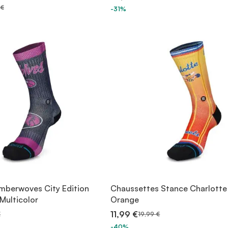
 €
-31%
mberwoves City Edition
Chaussettes Stance Charlotte
Multicolor
Orange
11,99 €
€
19,99 €
-40%