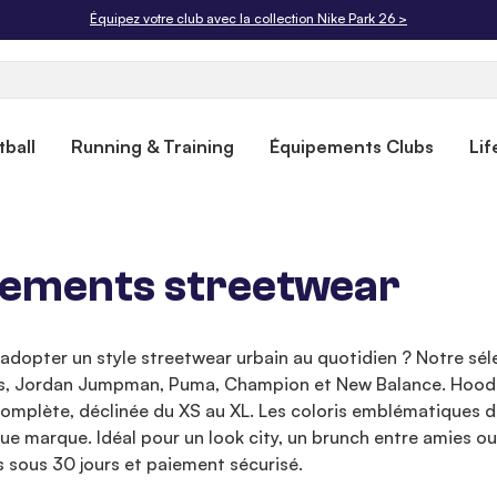
Livraison offerte dès 50€. Retours gratuits sous 30 jours.
ball
Running & Training
Équipements Clubs
Lif
êtements streetwear
dopter un style streetwear urbain au quotidien ? Notre sé
s, Jordan Jumpman, Puma, Champion et New Balance. Hoodies o
lète, déclinée du XS au XL. Les coloris emblématiques de s
ue marque. Idéal pour un look city, un brunch entre amies ou
 sous 30 jours et paiement sécurisé.