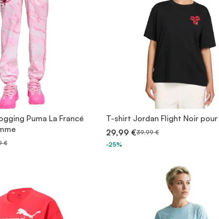
jogging Puma La Francé
T-shirt Jordan Flight Noir po
emme
29,99 €
39,99 €
9 €
-25%