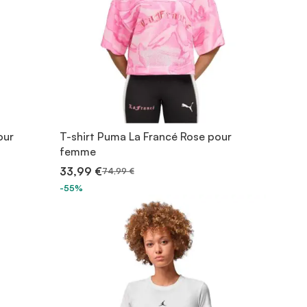
our
T-shirt Puma La Francé Rose pour
femme
33,99 €
74,99 €
-55%