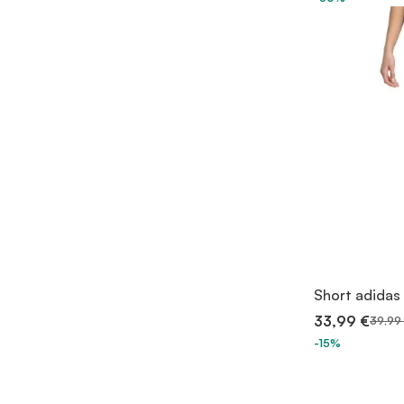
Short adidas
33,99 €
39,99
-15%