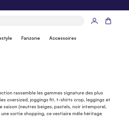
Panier
estyle
Fanzone
Accessoires
lection rassemble les gammes signature des plus
versized, joggings fit, t-shirts crop, leggings et
aison (neutres beiges, pastels, noir intemporel,
 une sortie shopping, ce vestiaire mêle héritage