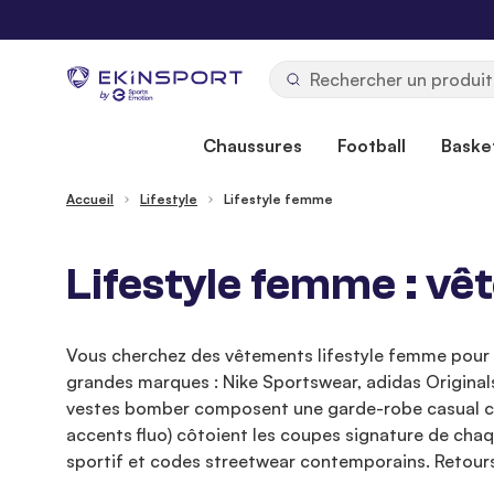
Allez au contenu
b
y
Chaussures
Football
Basket
Accueil
Lifestyle
Lifestyle femme
Lifestyle femme : v
Vous cherchez des vêtements lifestyle femme pour a
grandes marques : Nike Sportswear, adidas Original
vestes bomber composent une garde-robe casual comp
accents fluo) côtoient les coupes signature de chaq
sportif et codes streetwear contemporains. Retours