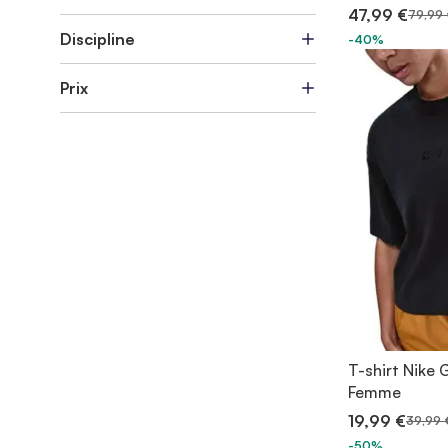
47,99 €
79,99 
Discipline
-40%
Prix
T-shirt Nike 
Femme
19,99 €
39,99 
-50%