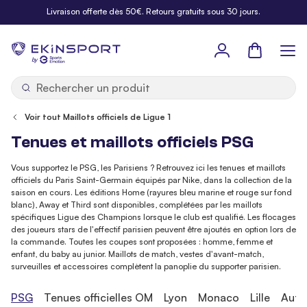
Allez au contenu
Livraison offerte dès 50€. Retours gratuits sous 30 jours.
Panier
b
y
Voir tout Maillots officiels de Ligue 1
Tenues et maillots officiels PSG
Vous supportez le PSG, les Parisiens ? Retrouvez ici les tenues et maillots
officiels du Paris Saint-Germain équipés par Nike, dans la collection de la
saison en cours. Les éditions Home (rayures bleu marine et rouge sur fond
blanc), Away et Third sont disponibles, complétées par les maillots
spécifiques Ligue des Champions lorsque le club est qualifié. Les flocages
des joueurs stars de l'effectif parisien peuvent être ajoutés en option lors de
la commande. Toutes les coupes sont proposées : homme, femme et
enfant, du baby au junior. Maillots de match, vestes d'avant-match,
surveuilles et accessoires complètent la panoplie du supporter parisien.
PSG
Tenues officielles OM
Lyon
Monaco
Lille
Autr