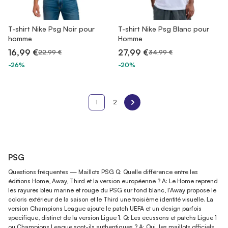
T-shirt Nike Psg Noir pour
T-shirt Nike Psg Blanc pour
homme
Homme
16,99 €
27,99 €
22,99 €
34,99 €
-26%
-20%
1
2
PSG
Questions fréquentes — Maillots PSG Q: Quelle différence entre les
éditions Home, Away, Third et la version européenne ? A: Le Home reprend
les rayures bleu marine et rouge du PSG sur fond blanc, l'Away propose le
coloris extérieur de la saison et le Third une troisième identité visuelle. La
version Champions League ajoute le patch UEFA et un design parfois
spécifique, distinct de la version Ligue 1. Q: Les écussons et patchs Ligue 1
ou Champions League sont-ils authentiques ? A: Oui, les maillots officiels