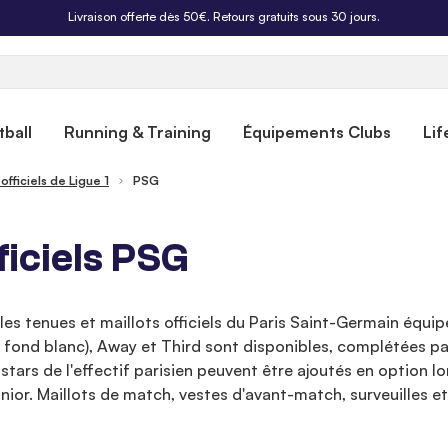
Livraison offerte dès 50€. Retours gratuits sous 30 jours.
ball
Running & Training
Équipements Clubs
Lif
 officiels de Ligue 1
PSG
ficiels PSG
les tenues et maillots officiels du Paris Saint-Germain équipé
 fond blanc), Away et Third sont disponibles, complétées pa
rs stars de l'effectif parisien peuvent être ajoutés en optio
ior. Maillots de match, vestes d'avant-match, surveuilles e