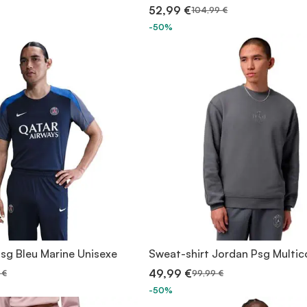
52,99 €
104,99 €
-50%
Psg Bleu Marine Unisexe
Sweat-shirt Jordan Psg Multic
49,99 €
 €
99,99 €
-50%