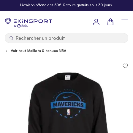
Allez au contenu
Livraison offerte dès 50€. Retours gratuits sous 30 jours.
Panier
b
y
Voir tout Maillots & tenues NBA