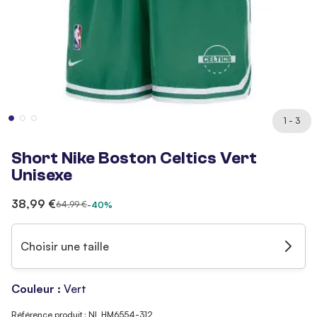
1 - 3
Short Nike Boston Celtics Vert
Unisexe
38,99 €
64,99 €
-40%
Choisir une taille
Couleur :
Vert
Référence produit : NI_HM6554-312