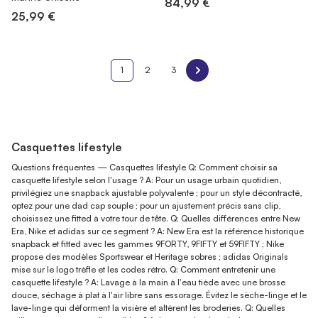
84,99 €
25,99 €
1
2
3
Casquettes lifestyle
Questions fréquentes — Casquettes lifestyle Q: Comment choisir sa
casquette lifestyle selon l'usage ? A: Pour un usage urbain quotidien,
privilégiez une snapback ajustable polyvalente ; pour un style décontracté,
optez pour une dad cap souple ; pour un ajustement précis sans clip,
choisissez une fitted à votre tour de tête. Q: Quelles différences entre New
Era, Nike et adidas sur ce segment ? A: New Era est la référence historique
snapback et fitted avec les gammes 9FORTY, 9FIFTY et 59FIFTY ; Nike
propose des modèles Sportswear et Heritage sobres ; adidas Originals
mise sur le logo trèfle et les codes rétro. Q: Comment entretenir une
casquette lifestyle ? A: Lavage à la main à l'eau tiède avec une brosse
douce, séchage à plat à l'air libre sans essorage. Évitez le sèche-linge et le
lave-linge qui déforment la visière et altèrent les broderies. Q: Quelles