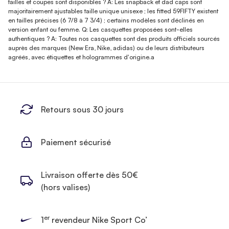
tailles et coupes sont disponibles ? A: Les snapback et dad caps sont
majoritairement ajustables taille unique unisexe ; les fitted 59FIFTY existent
en tailles précises (6 7/8 à 7 3/4) ; certains modèles sont déclinés en
version enfant ou femme. Q: Les casquettes proposées sont-elles
authentiques ? A: Toutes nos casquettes sont des produits officiels sourcés
auprès des marques (New Era, Nike, adidas) ou de leurs distributeurs
agréés, avec étiquettes et hologrammes d'origine.a
Retours sous 30 jours
Paiement sécurisé
Livraison offerte dès 50€
(hors valises)
er
1
revendeur Nike Sport Co’