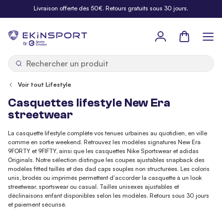
Allez au contenu
Livraison offerte dès 50€. Retours gratuits sous 30 jours.
Panier
b
y
Voir tout Lifestyle
Casquettes lifestyle New Era
streetwear
La casquette lifestyle complète vos tenues urbaines au quotidien, en ville
comme en sortie weekend. Retrouvez les modèles signatures New Era
9FORTY et 9FIFTY, ainsi que les casquettes Nike Sportswear et adidas
Originals. Notre sélection distingue les coupes ajustables snapback des
modèles fitted taillés et des dad caps souples non structurées. Les coloris
unis, brodés ou imprimés permettent d'accorder la casquette à un look
streetwear, sportswear ou casual. Tailles unisexes ajustables et
déclinaisons enfant disponibles selon les modèles. Retours sous 30 jours
et paiement sécurisé.