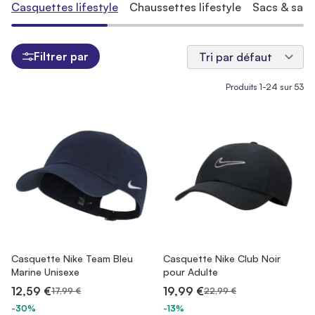
Casquettes lifestyle
Chaussettes lifestyle
Sacs & sacs 
Filtrer par
Produits
1
-
24
sur
53
Casquette Nike Team Bleu
Casquette Nike Club Noir
Marine Unisexe
pour Adulte
12,59 €
19,99 €
17,99 €
22,99 €
-30%
-13%