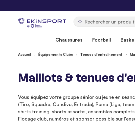
Allez au contenu
b
y
Chaussures
Football
Basket
Accueil
Équipements Clubs
Tenues d'entraînement
Ma
Maillots & tenues d'
Vous équipez votre groupe sénior ou jeune en séance
(Tiro, Squadra, Condivo, Entrada), Puma (Liga, tea
shirts training, shorts assortis, ensembles complet
Flocage club, numéros et sponsor possible sur l'en