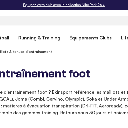
Livraison offerte dès 50€. Retours gratuits sous 30 jours.
ball
Running & Training
Équipements Clubs
Lif
illots & tenues d'entraînement
entraînement foot
 d'entraînement foot ? Ekinsport référence les maillots et t
mGOAL), Joma (Combi, Cervino, Olympic), Soka et Under Armou
s : matières à évacuation transpiration (Dri-FIT, Aeroready)
semble des gammes training. Retours sous 30 jours et paieme