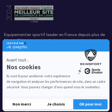
Equipementier sportif leader en France depuis plus de
10 ans, Ekinsport a été distingué par la rédaction de
Capital dans son classement des « Meilleurs sites de
commerce en ligne 2024 », catégorie Sportswear.
En savoir plus
© EKINSPORT 2026
Mentions légales
Conditions Générales de Vente
Paramètres de cookies