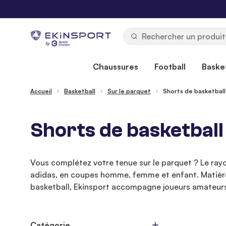
Allez au contenu
b
y
Chaussures
Football
Basket
Accueil
Basketball
Sur le parquet
Shorts de basketball
Shorts de basketball
Vous complétez votre tenue sur le parquet ? Le ray
adidas, en coupes homme, femme et enfant. Matières 
basketball, Ekinsport accompagne joueurs amateurs 
Catégorie