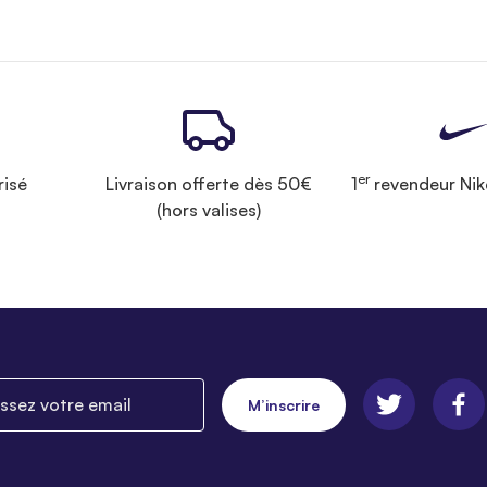
er
risé
Livraison offerte dès 50€
1
revendeur Nik
(hors valises)
ez votre email
M’inscrire