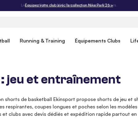
Livraison offerte dès 50€. Retours gratuits sous 30 jours.
ball
Running & Training
Équipements Clubs
Lif
 : jeu et entraînement
on shorts de basketball Ekinsport propose shorts de jeu et 
respirantes, coupes longues et poches selon les modèles po
et clubs avec devis dédiés et expédition rapide partout en